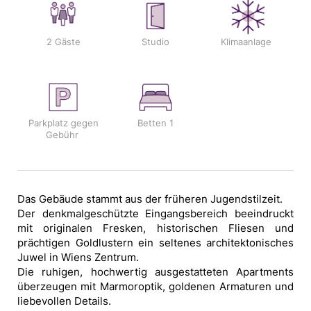
2 Gäste
Studio
Klimaanlage
Parkplatz gegen
Betten
1
Gebühr
Das Gebäude stammt aus der früheren Jugendstilzeit.
Der denkmalgeschützte Eingangsbereich beeindruckt
mit originalen Fresken, historischen Fliesen und
prächtigen Goldlustern ein seltenes architektonisches
Juwel in Wiens Zentrum.
Die ruhigen, hochwertig ausgestatteten Apartments
überzeugen mit Marmoroptik, goldenen Armaturen und
liebevollen Details.
Eine private Garage direkt neben dem Haus mit exklusiver Garagenkarte bietet höchsten Komfort eine Rarität im 1. Bezirk. Ob Geschäfts- oder Urlaubsreise erleben Sie diskreten Luxus, Design und Lage auf höchstem Niveau.