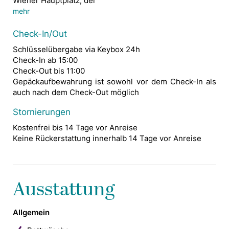
Wiener Hauptplatz, der
Stephansplatz, das Parlament, und viele andere Sehenswürdigkeiten sind nur einen kurzen Spaziergang entfernt. Die nächsten öffentlichen Verkehrsmittel (U-Bahn, etc.) erreichen Sie in weniger als 5 Minuten.
Sie werden begeistert sein, von diesem geräumigen, gemütlichen und modernen Serviced Apartment!
mehr
Check-In/Out
Schlüsselübergabe via Keybox 24h
Check-In ab 15:00
Check-Out bis 11:00
Gepäckaufbewahrung ist sowohl vor dem Check-In als
auch nach dem Check-Out möglich
Stornierungen
Kostenfrei bis 14 Tage vor Anreise
Keine Rückerstattung innerhalb 14 Tage vor Anreise
Ausstattung
Allgemein